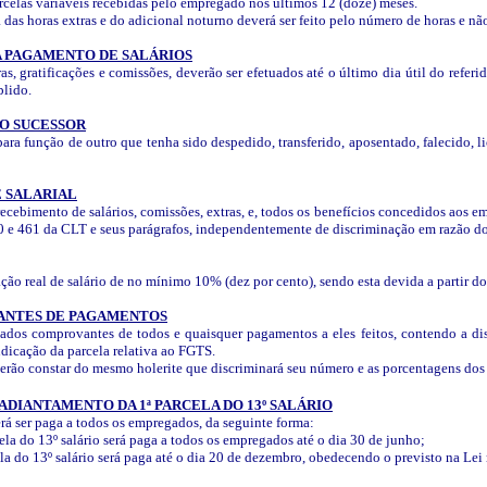
rcelas variáveis recebidas pelo empregado nos últimos 12 (doze) meses.
das horas extras e do adicional noturno deverá ser feito pelo número de horas e não
A PAGAMENTO DE SALÁRIOS
as, gratificações e comissões, deverão ser efetuados até o último dia útil do refe
plido.
DO SUCESSOR
 função de outro que tenha sido despedido, transferido, aposentado, falecido, lic
E SALARIAL
recebimento de salários, comissões, extras, e, todos os benefícios concedidos a
0 e 461 da CLT e seus parágrafos, independentemente de discriminação em razão do s
o real de salário de no mínimo 10% (dez por cento), sendo esta devida a partir do
ANTES DE PAGAMENTOS
ados comprovantes de todos e quaisquer pagamentos a eles feitos, contendo a di
ndicação da parcela relativa ao FGTS.
erão constar do mesmo holerite que discriminará seu número e as porcentagens dos 
ADIANTAMENTO DA 1ª PARCELA DO 13º SALÁRIO
erá ser paga a todos os empregados, da seguinte forma:
ela do 13º salário será paga a todos os empregados até o dia 30 de junho;
a do 13º salário será paga até o dia 20 de dezembro, obedecendo o previsto na Lei 