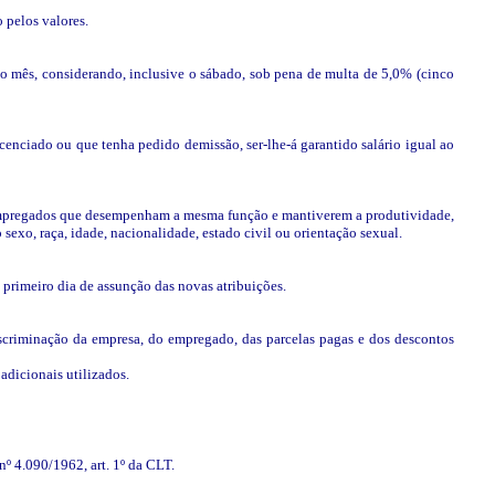
 pelos valores.
rido mês, considerando, inclusive o sábado, sob pena de multa de 5,0% (cinco
enciado ou que tenha pedido demissão, ser-lhe-á garantido salário igual ao
os empregados que desempenham a mesma função e mantiverem a produtividade,
exo, raça, idade, nacionalidade, estado civil ou orientação sexual.
 primeiro dia de assunção das novas atribuições.
scriminação da empresa, do empregado, das parcelas pagas e dos descontos
adicionais utilizados.
nº 4.090/1962, art. 1º da CLT.