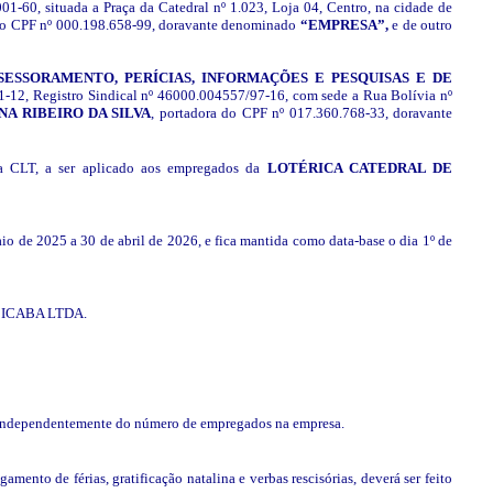
01-60, situada a Praça da Catedral nº 1.023, Loja 04, Centro, na cidade de
do CPF nº 000.198.658-99, doravante denominado
“EMPRESA”,
e de outro
SSORAMENTO, PERÍCIAS, INFORMAÇÕES E PESQUISAS E DE
01-12, Registro Sindical nº 46000.004557/97-16, com sede a Rua Bolívia nº
A RIBEIRO DA SILVA
, portadora do CPF nº 017.360.768-33, doravante
a CLT, a ser aplicado aos empregados da
LOTÉRICA CATEDRAL DE
io de 2025 a 30 de abril de 2026, e fica mantida como data-base o dia 1º de
ACICABA LTDA.
), independentemente do número de empregados na empresa.
mento de férias, gratificação natalina e verbas rescisórias, deverá ser feito