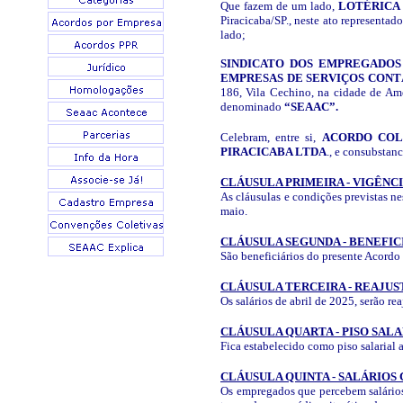
Que fazem de um lado,
LOTÉRICA 
Piracicaba/SP., neste ato representad
lado;
SINDICATO DOS EMPREGADOS
EMPRESAS DE SERVIÇOS CONT
186, Vila Cechino, na cidade de Amer
denominado
“SEAAC”.
Celebram, entre si,
ACORDO COL
PIRACICABA LTDA
.,
e consubstanc
CLÁUSULA PRIMEIRA - VIGÊNC
As cláusulas e condições previstas n
maio.
CLÁUSULA SEGUNDA - BENEFIC
São beneficiários do presente Aco
CLÁUSULA TERCEIRA - REAJUS
Os salários de abril de 2025, serão re
CLÁUSULA QUARTA - PISO SAL
Fica estabelecido como piso salarial 
CLÁUSULA QUINTA - SALÁRIOS
Os empregados que percebem salários c