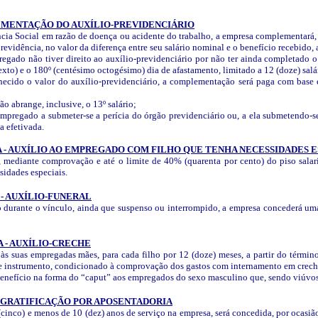
EMENTAÇÃO DO AUXÍLIO-PREVIDENCIÁRIO
cia Social em razão de doença ou acidente do trabalho, a empresa complementará, 
revidência, no valor da diferença entre seu salário nominal e o benefício recebido, 
gado não tiver direito ao auxílio-previdenciário por não ter ainda completado o 
exto) e o 180º (centésimo octogésimo) dia de afastamento, limitado a 12 (doze) sal
cido o valor do auxílio-previdenciário, a complementação será paga com base 
 abrange, inclusive, o 13º salário;
mpregado a submeter-se a perícia do órgão previdenciário ou, a ela submetendo-
a efetivada.
 - AUXÍLIO AO EMPREGADO COM FILHO QUE TENHA NECESSIDADES E
mediante comprovação e até o limite de 40% (quarenta por cento) do piso salari
sidades especiais.
- AUXÍLIO-FUNERAL
durante o vínculo, ainda que suspenso ou interrompido, a empresa concederá uma
 - AUXÍLIO-CRECHE
s suas empregadas mães, para cada filho por 12 (doze) meses, a partir do términ
este instrumento, condicionado à comprovação dos gastos com internamento em creche
enefício na forma do “caput” aos empregados do sexo masculino que, sendo viúvos,
- GRATIFICAÇÃO POR APOSENTADORIA
inco) e menos de 10 (dez) anos de serviço na empresa, será concedida, por ocasião 