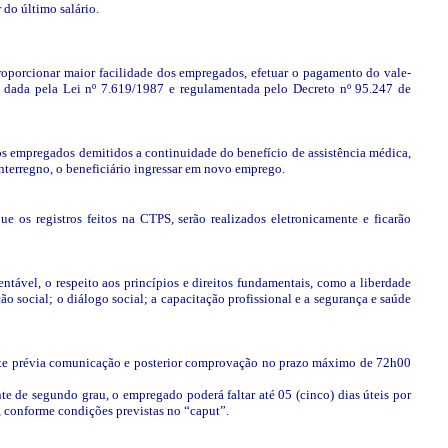
 do último salário.
proporcionar maior facilidade dos empregados, efetuar o pagamento do vale-
ão dada pela Lei nº 7.619/1987 e regulamentada pelo Decreto nº 95.247 de
os empregados demitidos a continuidade do benefício de assistência médica,
 interregno, o beneficiário ingressar em novo emprego.
e os registros feitos na CTPS, serão realizados eletronicamente e ficarão
tável, o respeito aos princípios e direitos fundamentais, como a liberdade
ão social; o diálogo social; a capacitação profissional e a segurança e saúde
iante prévia comunicação e posterior comprovação no prazo máximo de 72h00
te de segundo grau, o empregado poderá faltar até 05 (cinco) dias úteis por
, conforme condições previstas no “caput”.