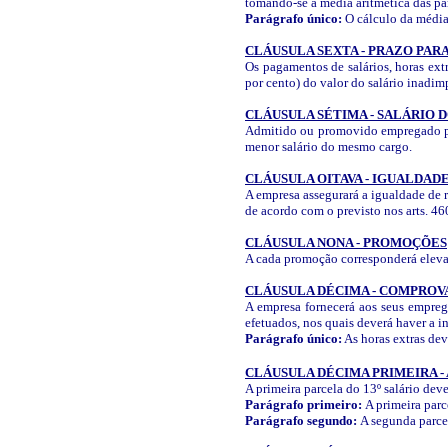
tomando-se a média aritmética das pa
Parágrafo único:
O cálculo da média 
CLÁUSULA SEXTA - PRAZO PAR
Os pagamentos de salários, horas extr
por cento) do valor do salário inadim
CLÁUSULA SÉTIMA - SALÁRIO 
Admitido ou promovido empregado para
menor salário do mesmo cargo.
CLÁUSULA OITAVA - IGUALDAD
A empresa assegurará a igualdade de 
de acordo com o previsto nos arts. 46
CLÁUSULA NONA - PROMOÇÕES
A cada promoção corresponderá elevaçã
CLÁUSULA DÉCIMA - COMPROV
A empresa fornecerá aos seus empreg
efetuados, nos quais deverá haver a i
Parágrafo único:
As horas extras dev
CLÁUSULA DÉCIMA PRIMEIRA - 
A primeira parcela do 13º salário dev
Parágrafo primeiro:
A primeira parc
Parágrafo segundo:
A segunda parcel