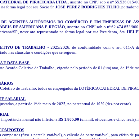
CATEDRAL DE PIRACICABA LTDA
., inscrito no CNPJ sob o nº 55.536.015/00
o na forma legal por seu Sócio Sr.
JOSÉ PEREZ RODRIGUES FILHO,
portador 
 DE AGENTES AUTÔNOMOS DO COMÉRCIO E EM EMPRESAS DE ASSE
ÁBEIS DE AMERICANA E REGIÃO
, inscrito no CNPJ sob o nº 62.474.853/00
icana/SP., neste ato representado na forma legal por sua Presidenta, Sra.
HELEN
ETIVO DE TRABALHO
- 2025/2026, de conformidade com o art. 611-A d
iado nas cláusulas e condições que se seguem:
IA E DATA-BASE
este Acordo Coletivo de Trabalho, vigerão pelo período de 01 (um) ano, de 1º de ma
IÁRIOS
rdo Coletivo de Trabalho, todos os empregados da LOTÉRICA CATEDRAL DE PIR
TE SALARIAL
ajustados, a partir de 1º de maio de 2025, no percentual de
10%
(dez por cento).
ARIAL
a importância mensal não inferior a
R$ 1.805,00
(um mil, oitocentos e cinco reais
 COMPOSTOS
ompostos (fixo + parcela variável), o cálculo da parte variável, para efeito de paga