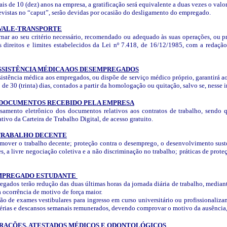
s de 10 (dez) anos na empresa, a gratificação será equivalente a duas vezes o valor
revistas no “caput”, serão devidas por ocasião do desligamento do empregado.
 VALE-TRANSPORTE
ornar ao seu critério necessário, recomendado ou adequado às suas operações, ou 
os direitos e limites estabelecidos da Lei nº 7.418, de 16/12/1985, com a redaç
ASSISTÊNCIA MÉDICA AOS DESEMPREGADOS
stência médica aos empregados, ou dispõe de serviço médico próprio, garantirá a
o de 30 (trinta) dias, contados a partir da homologação ou quitação, salvo se, nesse
- DOCUMENTOS RECEBIDO PELA EMPRESA
ssamento eletrônico dos documentos relativos aos contratos de trabalho, sendo qu
tivo da Carteira de Trabalho Digital, de acesso gratuito.
 TRABALHO DECENTE
mover o trabalho decente; proteção contra o desemprego, o desenvolvimento susten
s, a livre negociação coletiva e a não discriminação no trabalho; práticas de proteç
EMPREGADO ESTUDANTE
pregados terão redução das duas últimas horas da jornada diária de trabalho, med
a ocorrência de motivo de força maior.
 de exames vestibulares para ingresso em curso universitário ou profissionalizan
s férias e descansos semanais remunerados, devendo comprovar o motivo da ausência
ARAÇÕES, ATESTADOS MÉDICOS E ODONTOLÓGICOS