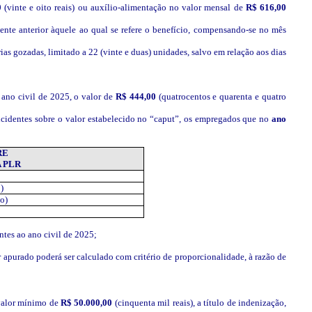
0
(vinte e oito reais) ou auxílio-alimentação no valor mensal de
R$ 616,00
mente anterior àquele ao qual se refere o benefício, compensando-se no mês
ias gozadas, limitado a 22 (vinte e duas) unidades, salvo em relação aos dias
 ano civil de 2025, o valor de
R$ 444,00
(quatrocentos e quarenta e quatro
ncidentes sobre o valor estabelecido no “caput”, os empregados que no
ano
RE
 PLR
)
o)
entes ao ano civil de 2025;
 apurado poderá ser calculado com critério de proporcionalidade, à razão de
 valor mínimo de
R$ 50.000,00
(cinquenta mil reais), a título de indenização,