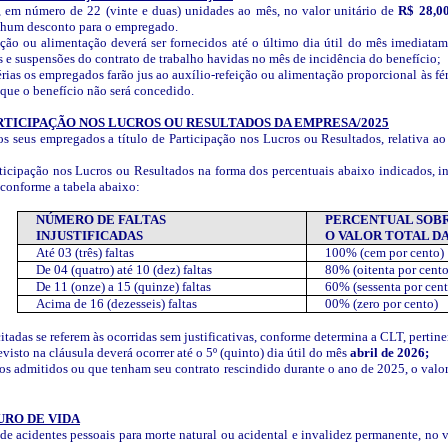
o, em número de 22 (vinte e duas) unidades ao mês, no valor unitário de
R$ 28,0
nenhum desconto para o empregado.
ição ou alimentação deverá ser fornecidos até o último dia útil do mês imediata
s e suspensões do contrato de trabalho havidas no mês de incidência do benefício;
rias os empregados farão jus ao auxílio-refeição ou alimentação proporcional às fér
que o benefício não será concedido.
ARTICIPAÇÃO NOS LUCROS OU RESULTADOS DA EMPRESA/2025
 seus empregados a título de Participação nos Lucros ou Resultados, relativa ao
ticipação nos Lucros ou Resultados na forma dos percentuais abaixo indicados, i
 conforme a tabela abaixo:
NÚMERO DE FALTAS
PERCENTUAL SOB
INJUSTIFICADAS
O VALOR TOTAL DA
Até 03 (três) faltas
100% (cem por cento)
De 04 (quatro) até 10 (dez) faltas
80% (oitenta por cento
De 11 (onze) a 15 (quinze) faltas
60% (sessenta por cent
Acima de 16 (dezesseis) faltas
00% (zero por cento)
itadas se referem às ocorridas sem justificativas, conforme determina a CLT, pertin
isto na cláusula deverá ocorrer até o 5º (quinto) dia útil do mês
abril de 2026;
s admitidos ou que tenham seu contrato rescindido durante o ano de 2025, o valor
URO DE VIDA
 de acidentes pessoais para morte natural ou acidental e invalidez permanente, no