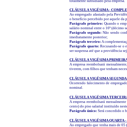
totalmente subsidiado pela empresa.
CLÁUSULA VIGÉSIMA - COMPL
Ao empregado afastado pela Previdên
o benefício percebido por aquele da p
Parágrafo primeiro:
Quando o empre
salário nominal entre o 16º (décimo s
Parágrafo segundo:
Não sendo conhe
imediatamente posterior;
Parágrafo terceiro:
A complementação
Parágrafo quarto:
Recusando-se o e
ser suspensa até que a providência sej
CLÁUSULA VIGÉSIMA PRIMEIRA
A empresa reembolsará mensalmente, 
tiverem, com filhos que tenham neces
CLÁUSULA VIGÉSIMA SEGUNDA 
Ocorrendo falecimento de empregado 
nominal.
CLÁUSULA VIGÉSIMA TERCEIRA
A empresa reembolsará mensalmente à
cento) do piso salarial instituído n
Parágrafo único:
Será concedido o b
CLÁUSULA VIGÉSIMA QUARTA 
Ao empregado que tenha mais de 05 (c