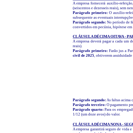
A empresa fornecerá auxílio-refeiçã
(seiscentos e dezesseis reais), sem 
Parágrafo primeiro:
O auxílio-refe
subsequente as eventuais interrupçõe
Parágrafo segundo:
No período de fé
convertidos em pecúnia, hipótese em 
CLÁUSULA DÉCIMA OITAVA - P
A empresa deverá pagar a cada um dos
reais).
Parágrafo primeiro:
Farão jus a Par
civil de 2025
, obtiverem assiduidade
Parágrafo segundo:
As faltas acima c
Parágrafo terceiro:
O pagamento prev
Parágrafo quarto:
Para os empregado
1/12 (um doze avos) do valor.
CLÁUSULA DÉCIMA NONA - SEG
A empresa garantirá seguro de vida e