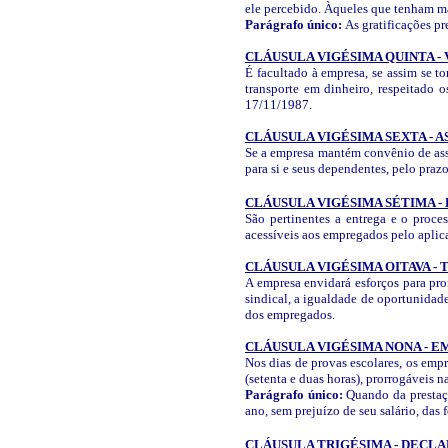
ele percebido. Àqueles que tenham mai
Parágrafo único:
As gratificações p
CLÁUSULA VIGÉSIMA QUINTA -
É facultado à empresa, se assim se t
transporte em dinheiro, respeitado 
17/11/1987.
CLÁUSULA VIGÉSIMA SEXTA - 
Se a empresa mantém convênio de assi
para si e seus dependentes, pelo praz
CLÁUSULA VIGÉSIMA SÉTIMA 
São pertinentes a entrega e o proce
acessíveis aos empregados pelo aplica
CLÁUSULA VIGÉSIMA OITAVA -
A empresa envidará esforços para pro
sindical, a igualdade de oportunidade
dos empregados.
CLÁUSULA VIGÉSIMA NONA - 
Nos dias de provas escolares, os em
(setenta e duas horas), prorrogáveis n
Parágrafo único:
Quando da prestação
ano, sem prejuízo de seu salário, da
CLÁUSULA TRIGÉSIMA - DECL