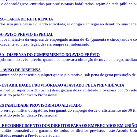
e odontológicos, emitidos por profissionais habilitados, sejam da rede pública ou
A - CARTA DE REFERÊNCIA
s sem justa causa e quando solicitada, se obriga a entregar ao demitido uma carta 
 - AVISO PRÉVIO ESPECIAL
 por iniciativa da empresa de empregado acima de 45 (quarenta e cinco) anos e co
 excedente ao prazo legal, deverá sempre ser indenizado.
A - DISPENSA DO CUMPRIMENTO DO AVISO PRÉVIO
rimento do aviso prévio, quando comprovar a obtenção de novo emprego, mediant
 AVISO DE DISPENSA
omunicada por escrito qualquer que seja o motivo, sob pena de gerar presunção de
- ESTABILIDADE PROVISÓRIA AO AFASTADO PELA PREVIDÊNCIA
médico superior a 30 (trinta) dias, gozará de estabilidade provisória por 75 (sete
sistido pelo Sindicato Profissional.
 ESTABILIDADE PROVISÓRIA DO ALISTADO
serviço militar obrigatório, terá garantido emprego desde o alistamento até 30 (t
sistido pelo Sindicato Profissional.
 - RECONHECIMENTO DOS DIREITOS PARA OS EMPREGADOS EM UNIÃ
nião homoafetiva, a garantia de todos os direitos previstos neste Acordo Colet
itados perante a Previdência Social.