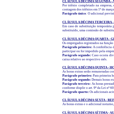
CLÁUSULA DÉCIMA SEGUNDA - 
Por triênio completado na empresa, 
contagem dos triênios em 1º de març
Parágrafo único
: O adicional previs
CLÁUSULA DÉCIMA TERCEIRA 
Em caso de substituição temporária p
substituído, uma comissão de substitui
CLÁUSULA DÉCIMA QUARTA - G
Os empregados registrados na função 
Parágrafo primeiro:
A conferência d
participar ou for impedido pela empre
Parágrafo segundo:
Caso ocorra dive
caixa relativo ao respectivo mês.
CLÁUSULA DÉCIMA QUINTA - H
As horas extras serão remuneradas com
Parágrafo primeiro:
Para primeira h
Parágrafo segundo:
Demais horas ext
Parágrafo terceiro:
As horas presta
conforme dispõe o art. 9º da Lei nº 6
Parágrafo quarto:
Os adicionais acim
CLÁUSULA DÉCIMA SEXTA - RE
As horas extras e o adicional noturno
CLÁUSULA DÉCIMA SÉTIMA - A