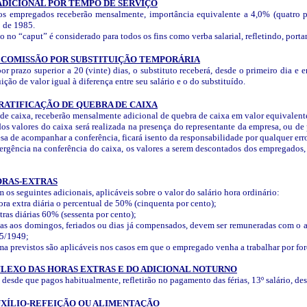
ADICIONAL POR TEMPO DE SERVIÇO
os empregados receberão mensalmente, importância equivalente a 4,0% (quatro po
o de 1985.
to no “caput” é considerado para todos os fins como verba salarial, refletindo, por
- COMISSÃO POR SUBSTITUIÇÃO TEMPORÁRIA
or prazo superior a 20 (vinte) dias, o substituto receberá, desde o primeiro dia e
ção de valor igual à diferença entre seu salário e o do substituído.
RATIFICAÇÃO DE QUEBRA DE CAIXA
de caixa, receberão mensalmente adicional de quebra de caixa em valor equivalente 
os valores do caixa será realizada na presença do representante da empresa, ou d
sa de acompanhar a conferência, ficará isento da responsabilidade por qualquer err
rgência na conferência do caixa, os valores a serem descontados dos empregados, 
ORAS-EXTRAS
 os seguintes adicionais, aplicáveis sobre o valor do salário hora ordinário:
ora extra diária o percentual de 50% (cinquenta por cento);
ras diárias 60% (sessenta por cento);
das aos domingos, feriados ou dias já compensados, devem ser remuneradas com o a
05/1949;
a previstos são aplicáveis nos casos em que o empregado venha a trabalhar por for
FLEXO DAS HORAS EXTRAS E DO ADICIONAL NOTURNO
, desde que pagos habitualmente, refletirão no pagamento das férias, 13º salário, de
UXÍLIO-REFEIÇÃO OU ALIMENTAÇÃO