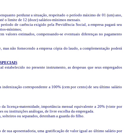
enquanto perdurar a situação, respeitado o período máximo de 01 (um) ano,
até o limite de 12 (doze) salários-mínimos mensais.
período de carência exigido pela Previdência Social, a empresa pagará seu
ários-mínimos;
em valores estimados, compensando-se eventuais diferenças no pagamento
se, mas não fornecendo a empresa cópia do laudo, a complementação poderá
SPECIAIS
al estabelecido no presente instrumento, as despesas que seus empregados
 indenização correspondente a 100% (cem por cento) de seu último salário
o da licença-maternidade, importância mensal equivalente a 20% (vinte por
s ou instituições análogas, de livre escolha da empregada.
 solteiros ou separados, detenham a guarda do filho.
de sua aposentadoria, uma gratificação de valor igual ao último salário por