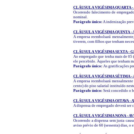
CLÁUSULA VIGÉSIMA QUARTA -
Ocorrendo falecimento de empregado 
nominal.
Parágrafo único:
A indenização previ
CLÁUSULA VIGÉSIMA QUINTA -
A empresa reembolsará mensalmente, 
tiverem, com filhos que tenham neces
CLÁUSULA VIGÉSIMA SEXTA - 
Ao empregado que tenha mais de 05 (c
ele percebido. Àqueles que tenham mai
Parágrafo único:
As gratificações p
CLÁUSULA VIGÉSIMA SÉTIMA -
A empresa reembolsará mensalmente à
cento) do piso salarial instituído n
Parágrafo único:
Será concedido o b
CLÁUSULA VIGÉSIMA OITAVA - A
A dispensa de empregado deverá ser c
CLÁUSULA VIGÉSIMA NONA - AV
Ocorrendo a dispensa sem justa causa
aviso prévio de 60 (sessenta) dias, o