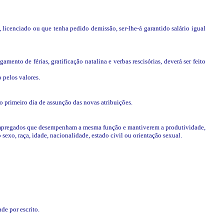
licenciado ou que tenha pedido demissão, ser-lhe-á garantido salário igual
mento de férias, gratificação natalina e verbas rescisórias, deverá ser feito
 pelos valores.
o primeiro dia de assunção das novas atribuições.
os empregados que desempenham a mesma função e mantiverem a produtividade,
exo, raça, idade, nacionalidade, estado civil ou orientação sexual.
de por escrito.