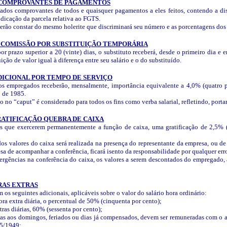
 COMPROVANTES DE PAGAMENTOS
ados comprovantes de todos e quaisquer pagamentos a eles feitos, contendo a di
ndicação da parcela relativa ao FGTS.
verão constar do mesmo holerite que discriminará seu número e as porcentagens dos 
- COMISSÃO POR SUBSTITUIÇÃO TEMPORÁRIA
or prazo superior a 20 (vinte) dias, o substituto receberá, desde o primeiro dia e
ção de valor igual à diferença entre seu salário e o do substituído.
DICIONAL POR TEMPO DE SERVIÇO
os empregados receberão, mensalmente, importância equivalente a 4,0% (quatro po
o de 1985.
to no “caput” é considerado para todos os fins como verba salarial, refletindo, por
RATIFICAÇÃO QUEBRA DE CAIXA
que exercerem permanentemente a função de caixa, uma gratificação de 2,5% (do
os valores do caixa será realizada na presença do representante da empresa, ou 
sa de acompanhar a conferência, ficará isento da responsabilidade por qualquer err
rgências na conferência do caixa, os valores a serem descontados do empregado, a
RAS EXTRAS
 os seguintes adicionais, aplicáveis sobre o valor do salário hora ordinário:
hora extra diária, o percentual de 50% (cinquenta por cento);
ras diárias, 60% (sessenta por cento);
das aos domingos, feriados ou dias já compensados, devem ser remuneradas com o a
05/1949;