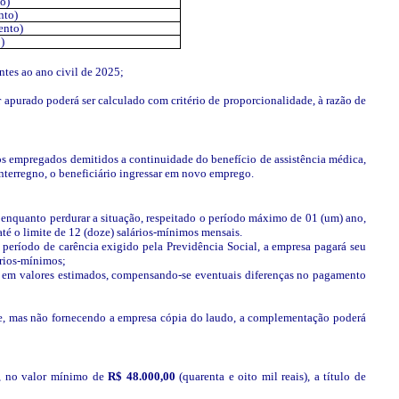
o)
nto)
ento)
)
entes ao ano civil de 2025;
 apurado poderá ser calculado com critério de proporcionalidade, à razão de
os empregados demitidos a continuidade do benefício de assistência médica,
 interregno, o beneficiário ingressar em novo emprego.
enquanto perdurar a situação, respeitado o período máximo de 01 (um) ano,
até o limite de 12 (doze) salários-mínimos mensais.
período de carência exigido pela Previdência Social, a empresa pagará seu
ários-mínimos;
 em valores estimados, compensando-se eventuais diferenças no pagamento
se, mas não fornecendo a empresa cópia do laudo, a complementação poderá
te, no valor mínimo de
R$ 48.000,00
(quarenta e oito mil reais), a título de