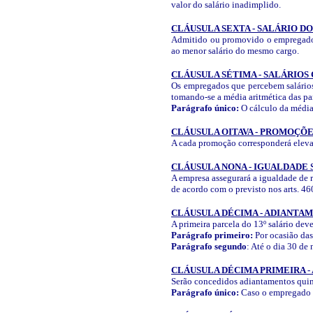
valor do salário inadimplido.
CLÁUSULA SEXTA - SALÁRIO D
Admitido ou promovido o empregado pa
ao menor salário do mesmo cargo.
CLÁUSULA SÉTIMA - SALÁRIO
Os empregados que percebem salários c
tomando-se a média aritmética das pa
Parágrafo único:
O cálculo da média 
CLÁUSULA OITAVA - PROMOÇÕ
A cada promoção corresponderá elevaçã
CLÁUSULA NONA - IGUALDADE 
A empresa assegurará a igualdade de 
de acordo com o previsto nos arts. 46
CLÁUSULA DÉCIMA - ADIANTAME
A primeira parcela do 13º salário dev
Parágrafo primeiro:
Por ocasião das
Parágrafo segundo
: Até o dia 30 de
CLÁUSULA DÉCIMA PRIMEIRA 
Serão concedidos adiantamentos quinz
Parágrafo único:
Caso o empregado nã