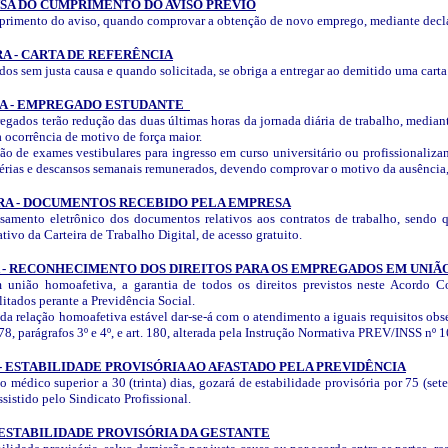
NSA DO CUMPRIMENTO DO AVISO PRÉVIO
rimento do aviso, quando comprovar a obtenção de novo emprego, mediante decla
A - CARTA DE REFERÊNCIA
s sem justa causa e quando solicitada, se obriga a entregar ao demitido uma carta 
DA - EMPREGADO ESTUDANTE
pregados terão redução das duas últimas horas da jornada diária de trabalho, med
a ocorrência de motivo de força maior.
 de exames vestibulares para ingresso em curso universitário ou profissionalizan
s férias e descansos semanais remunerados, devendo comprovar o motivo da ausência
RA - DOCUMENTOS RECEBIDO PELA EMPRESA
ssamento eletrônico dos documentos relativos aos contratos de trabalho, sendo qu
tivo da Carteira de Trabalho Digital, de acesso gratuito.
 - RECONHECIMENTO DOS DIREITOS PARA OS EMPREGADOS EM UNI
união homoafetiva, a garantia de todos os direitos previstos neste Acordo Col
itados perante a Previdência Social.
a relação homoafetiva estável dar-se-á com o atendimento a iguais requisitos obse
78, parágrafos 3º e 4º, e art. 180, alterada pela Instrução Normativa PREV/INSS nº
- ESTABILIDADE PROVISÓRIA AO AFASTADO PELA PREVIDÊNCIA
médico superior a 30 (trinta) dias, gozará de estabilidade provisória por 75 (sete
sistido pelo Sindicato Profissional.
 ESTABILIDADE PROVISÓRIA DA GESTANTE