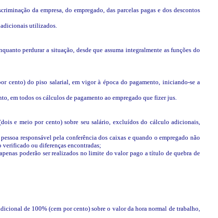
scriminação da empresa, do empregado, das parcelas pagas e dos descontos
adicionais utilizados.
 enquanto perdurar a situação, desde que assuma integralmente as funções do
r cento) do piso salarial, em vigor à época do pagamento, iniciando-se a
tanto, em todos os cálculos de pagamento ao empregado que fizer jus.
is e meio por cento) sobre seu salário, excluídos do cálculo adicionais,
de pessoa responsável pela conferência dos caixas e quando o empregado não
o verificado ou diferenças encontradas;
penas poderão ser realizados no limite do valor pago a título de quebra de
dicional de 100% (cem por cento) sobre o valor da hora normal de trabalho,