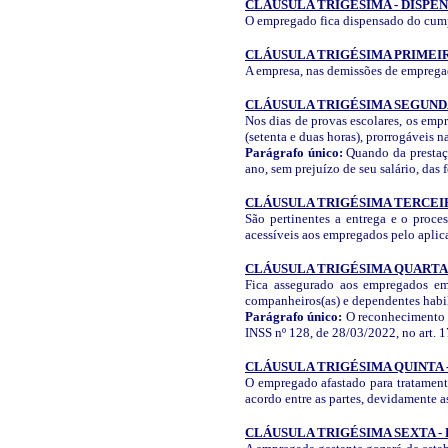
CLÁUSULA TRIGÉSIMA - DISPE
O empregado fica dispensado do cump
CLÁUSULA TRIGÉSIMA PRIMEIR
A empresa, nas demissões de empregado
CLÁUSULA TRIGÉSIMA SEGUN
Nos dias de provas escolares, os em
(setenta e duas horas), prorrogáveis n
Parágrafo único:
Quando da prestação
ano, sem prejuízo de seu salário, da
CLÁUSULA TRIGÉSIMA TERCEI
São pertinentes a entrega e o proce
acessíveis aos empregados pelo aplica
CLÁUSULA TRIGÉSIMA QUARTA
Fica assegurado aos empregados em 
companheiros(as) e dependentes habil
Parágrafo único:
O reconhecimento d
INSS nº 128, de 28/03/2022, no art. 1
CLÁUSULA TRIGÉSIMA QUINTA 
O empregado afastado para tratamento 
acordo entre as partes, devidamente as
CLÁUSULA TRIGÉSIMA SEXTA -