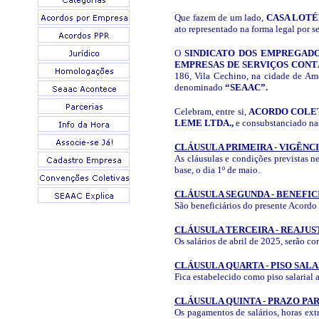
Que fazem de um lado,
CASA LOTÉ
ato representado na forma legal por s
O
SINDICATO DOS EMPREGADO
EMPRESAS DE SERVIÇOS CONT
186, Vila Cechino, na cidade de Amer
denominado
“SEAAC”.
Celebram, entre si,
ACORDO COLETI
LEME LTDA.,
e consubstanciado na
CLÁUSULA PRIMEIRA - VIGÊNC
As cláusulas e condições previstas n
base, o dia 1º de maio.
CLÁUSULA SEGUNDA - BENEFIC
São beneficiários do presente Aco
CLÁUSULA TERCEIRA - REAJUS
Os salários de abril de 2025, serão c
CLÁUSULA QUARTA - PISO SAL
Fica estabelecido como piso salarial 
CLÁUSULA QUINTA - PRAZO PA
Os pagamentos de salários, horas extr