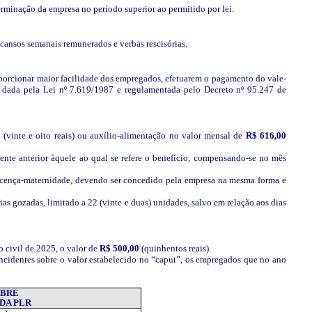
rminação da empresa no período superior ao permitido por lei.
scansos semanais remunerados e verbas rescisórias.
roporcionar maior facilidade dos empregados, efetuarem o pagamento do vale-
ão dada pela Lei nº 7.619/1987 e regulamentada pelo Decreto nº 95.247 de
0
(vinte e oito reais) ou auxílio-alimentação no valor mensal de
R$ 616,00
mente anterior àquele ao qual se refere o benefício, compensando-se no mês
licença-maternidade, devendo ser concedido pela empresa na mesma forma e
ias gozadas, limitado a 22 (vinte e duas) unidades, salvo em relação aos dias
o civil de 2025, o valor de
R$ 500,00
(quinhentos reais).
incidentes sobre o valor estabelecido no “caput”, os empregados que no ano
OBRE
DA PLR