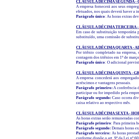
CLÁUSULA DÉCIMA SEGUNDA -
A empresa fornecerá aos seus empreg
efetuados, nos quais deverá haver a i
Parágrafo único
: As horas extras de
CLÁUSULA DÉCIMA TERCEIRA 
Em caso de substituição temporária p
substituído, uma comissão de substitui
CLÁUSULA DÉCIMA QUARTA - A
Por triênio completado na empresa, 
contagem dos triênios em 1º de març
Parágrafo único
: O adicional previs
CLÁUSULA DÉCIMA QUINTA - G
A empresa concederá aos empregados 
acréscimos e vantagens pessoais.
Parágrafo primeiro:
A conferência d
participar ou for impedido pela empre
Parágrafo segundo:
Caso ocorra dive
caixa relativo ao respectivo mês.
CLÁUSULA DÉCIMA SEXTA - HO
As horas extras serão remuneradas com
Parágrafo primeiro
: Para primeira 
Parágrafo segundo:
Demais horas ext
Parágrafo terceiro:
As horas presta
conforme dispõe o art. 9º da Lei nº 6