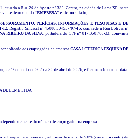
71, situada a Rua 29 de Agosto nº 332, Centro, na cidade de Leme/SP., neste
oravante denominado
“EMPRESA”
e, de outro lado;
ESSORAMENTO, PERÍCIAS, INFORMAÇÕES E PESQUISAS E DE
01-12, Registro Sindical nº 46000.004557/97-16, com sede a Rua Bolívia nº
A RIBEIRO DA SILVA
, portadora do CPF nº 017.360.768-33, doravante
 ser aplicado aos empregados da empresa
CASA LOTÉRICA ESQUINA DE
no, de 1º de maio de 2025 a 30 de abril de 2026, e fica mantida como data-
UINA DE LEME LTDA.
), independentemente do número de empregados na empresa.
o mês subsequente ao vencido, sob pena de multa de 5,0% (cinco por cento) do