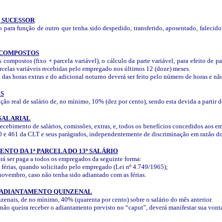
O SUCESSOR
ra função de outro que tenha sido despedido, transferido, aposentado, falecido, 
S COMPOSTOS
ompostos (fixo + parcela variável), o cálculo da parte variável, para efeito de paga
rcelas variáveis recebidas pelo empregado nos últimos 12 (doze) meses.
das horas extras e do adicional noturno deverá ser feito pelo número de horas e não
ES
o real de salário de, no mínimo, 10% (dez por cento), sendo esta devida a partir d
SALARIAL
recebimento de salários, comissões, extras, e, todos os benefícios concedidos a
0 e 461 da CLT e seus parágrafos, independentemente de discriminação em razão do s
NTO DA 1ª PARCELA DO 13º SALÁRIO
erá ser paga a todos os empregados da seguinte forma:
 férias, quando solicitado pelo empregado (Lei nº 4.749/1965);
 novembro, caso não tenha sido adiantado com as férias.
- ADIANTAMENTO QUINZENAL
enais, de no mínimo, 40% (quarenta por cento) sobre o salário do mês anterior.
o queira receber o adiantamento previsto no “caput”, deverá manifestar sua vonta