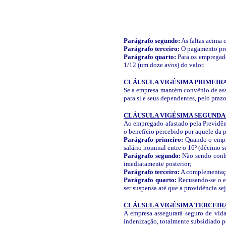
Parágrafo segundo:
As faltas acima c
Parágrafo terceiro:
O pagamento prev
Parágrafo quarto:
Para os empregado
1/12 (um doze avos) do valor.
CLÁUSULA VIGÉSIMA PRIMEIRA
Se a empresa mantém convênio de assi
para si e seus dependentes, pelo praz
CLÁUSULA VIGÉSIMA SEGUND
Ao empregado afastado pela Previdên
o benefício percebido por aquele da p
Parágrafo primeiro:
Quando o empre
salário nominal entre o 16º (décimo s
Parágrafo segundo:
Não sendo conhe
imediatamente posterior;
Parágrafo terceiro:
A complementação
Parágrafo quarto:
Recusando-se o e
ser suspensa até que a providência sej
CLÁUSULA VIGÉSIMA TERCEIRA
A empresa assegurará seguro de vida
indenização, totalmente subsidiado p