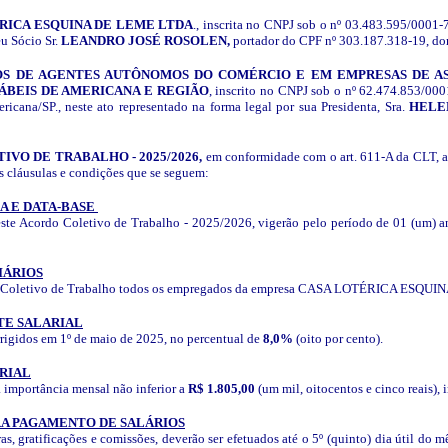
RICA ESQUINA DE LEME LTDA
., inscrita no CNPJ sob o nº 03.483.595/0001-
eu Sócio Sr.
LEANDRO JOSÉ ROSOLEN,
portador do CPF nº 303.187.318-19, d
S DE AGENTES AUTÔNOMOS DO COMÉRCIO E EM EMPRESAS DE ASS
ÁBEIS DE AMERICANA E REGIÃO
, inscrito no CNPJ sob o nº 62.474.853/00
icana/SP., neste ato representado na forma legal por sua Presidenta, Sra.
HELEN
VO DE TRABALHO - 2025/2026,
em conformidade com o art. 611-A da CLT, a
s cláusulas e condições que se seguem:
IA E DATA-BASE
este Acordo Coletivo de Trabalho - 2025/2026, vigerão pelo período de 01 (um) a
IÁRIOS
rdo Coletivo de Trabalho todos os empregados da empresa CASA LOTÉRICA ESQ
TE SALARIAL
orrigidos em 1º de maio de 2025, no percentual de
8,0%
(oito por cento).
ARIAL
a importância mensal não inferior a
R$ 1.805,00
(um mil, oitocentos e cinco reais
RA PAGAMENTO DE SALÁRIOS
as, gratificações e comissões, deverão ser efetuados até o 5º (quinto) dia útil d