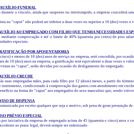
 AUXÍLIO-FUNERAL
durante o vínculo, ainda que suspenso ou interrompido, a empresa concederá uma
sta no “caput” não poderá ser inferior a duas vezes ou superior a 10 (dez) vezes o v
 AUXÍLIO AO EMPREGADO COM FILHO QUE TENHA NECESSIDADES ESP
mediante comprovação e até o limite de 40% (quarenta por cento) do piso salari
sidades especiais.
GRATIFICAÇÃO POR APOSENTADORIA
inco) e menos de 10 (dez) anos de serviço na empresa, será concedida, por ocasião 
s de 10 (dez) anos na empresa, a gratificação será equivalente a duas vezes o valor
revistas no “caput”, serão devidas por ocasião do desligamento do empregado.
 AUXÍLIO-CRECHE
s suas empregadas mães, para cada filho por 12 (doze) meses, a partir do términ
este instrumento, condicionado à comprovação dos gastos com atendimento em creche
enefício na forma do “caput” aos empregados do sexo masculino que, sendo viúvos,
VISO DE DISPENSA
omunicada por escrito qualquer que seja o motivo, sob pena de gerar presunção de
ISO PRÉVIO ESPECIAL
 por iniciativa da empresa de empregado acima de 45 (quarenta e cinco) anos e co
 excedente ao prazo legal, deverá sempre ser indenizado.