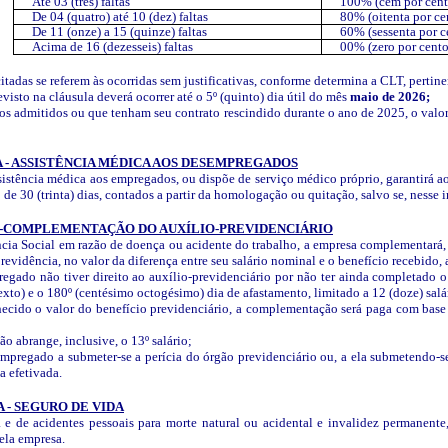
Até 03 (três) faltas
100% (cem por cent
De 04 (quatro) até 10 (dez) faltas
80% (oitenta por ce
De 11 (onze) a 15 (quinze) faltas
60% (sessenta por c
Acima de 16 (dezesseis) faltas
00% (zero por cento
itadas se referem às ocorridas sem justificativas, conforme determina a CLT, pertin
isto na cláusula deverá ocorrer até o 5º (quinto) dia útil do mês
maio de 2026;
s admitidos ou que tenham seu contrato rescindido durante o ano de 2025, o valor
 - ASSISTÊNCIA MÉDICA AOS DESEMPREGADOS
stência médica aos empregados, ou dispõe de serviço médico próprio, garantirá a
o de 30 (trinta) dias, contados a partir da homologação ou quitação, salvo se, nesse
A-COMPLEMENTAÇÃO DO AUXÍLIO-PREVIDENCIÁRIO
cia Social em razão de doença ou acidente do trabalho, a empresa complementará, 
revidência, no valor da diferença entre seu salário nominal e o benefício recebido, 
gado não tiver direito ao auxílio-previdenciário por não ter ainda completado o 
exto) e o 180º (centésimo octogésimo) dia de afastamento, limitado a 12 (doze) sal
cido o valor do benefício previdenciário, a complementação será paga com base
 abrange, inclusive, o 13º salário;
mpregado a submeter-se a perícia do órgão previdenciário ou, a ela submetendo-
a efetivada.
 - SEGURO DE VIDA
 e de acidentes pessoais para morte natural ou acidental e invalidez permanen
ela empresa.