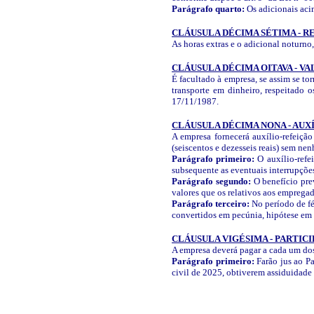
Parágrafo quarto:
Os adicionais aci
CLÁUSULA DÉCIMA SÉTIMA - R
As horas extras e o adicional noturno
CLÁUSULA DÉCIMA OITAVA - V
É facultado à empresa, se assim se t
transporte em dinheiro, respeitado 
17/11/1987.
CLÁUSULA DÉCIMA NONA - AU
A empresa fornecerá auxílio-refeiçã
(seiscentos e dezesseis reais) sem n
Parágrafo primeiro:
O auxílio-refe
subsequente as eventuais interrupçõe
Parágrafo segundo:
O benefício pre
valores que os relativos aos empregad
Parágrafo terceiro:
No período de fér
convertidos em pecúnia, hipótese em 
CLÁUSULA VIGÉSIMA - PARTICI
A empresa deverá pagar a cada um dos 
Parágrafo primeiro:
Farão jus ao Pa
civil de 2025, obtiverem assiduidade