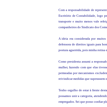
Com a responsabilidade de representa
Escritório de Contabilidade, logo p
transporte e muito menos vale refe
companheiros do Sindicato dos Comer
A ideia era considerada por muito
defensora de direitos iguais para h
postura aguerrida, pois minha rotina e
Como presidenta assumi a responsabil
mulher, fazendo com que elas tivess
permeadas por mecanismos excludentes
reivindicar medidas que superassem o
Tenho orgulho de estar à frente dest
possamos unir a categoria, atendendo
empregados. Sei que posso confiar pl