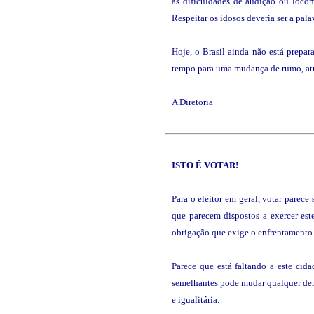
às dificuldades de audição ou loco
Respeitar os idosos deveria ser a pal
Hoje, o Brasil ainda não está prepa
tempo para uma mudança de rumo, atra
A Diretoria
ISTO É
VOTAR
!
Para o eleitor em geral, votar parec
que parecem dispostos a exercer est
obrigação que exige o enfrentamento 
Parece que está faltando a este ci
semelhantes pode mudar qualquer dem
e igualitária.