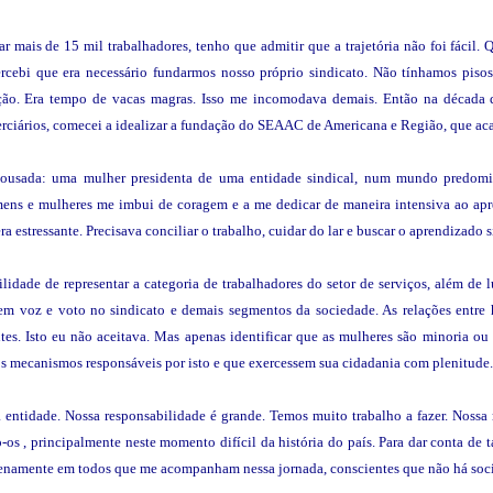
r mais de 15 mil trabalhadores, tenho que admitir que a trajetória não foi fácil.
ercebi que era necessário fundarmos nosso próprio sindicato. Não tínhamos piso
ição. Era tempo de vacas magras. Isso me incomodava demais. Então na década
ciários, comecei a idealizar a fundação do SEAAC de Americana e Região, que acab
s ousada: uma mulher presidenta de uma entidade sindical, num mundo predo
omens e mulheres me imbui de coragem e a me dedicar de maneira intensiva ao ap
ra estressante. Precisava conciliar o trabalho, cuidar do lar e buscar o aprendizado s
idade de representar a categoria de trabalhadores do setor de serviços, além de l
em voz e voto no sindicato e demais segmentos da sociedade. As relações entre 
. Isto eu não aceitava. Mas apenas identificar que as mulheres são minoria ou q
s mecanismos responsáveis por isto e que exercessem sua cidadania com plenitude.
a entidade. Nossa responsabilidade é grande. Temos muito trabalho a fazer. Nossa
-os , principalmente neste momento difícil da história do país. Para dar conta de
enamente em todos que me acompanham nessa jornada, conscientes que não há socieda