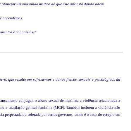
de planejar um ano ainda melhor do que este que está dando adeus.
ue aprendemos.
omentos e conquistas!"
ro, que resulte em sofrimentos e danos físicos, sexuais e psicológicos da
pancamento conjugal, o abuso sexual de meninas, a violência relacionada a
is como a mutilação genital feminina (MGF). Também incluem a violência não
ência perpetrada ou tolerada por certos governos, como é o caso do estupro em