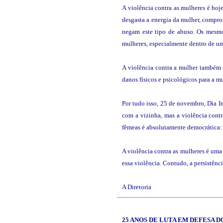
A violência contra as mulheres é ho
desgasta a energia da mulher, compro
negam este tipo de abuso. Os mesmo
mulheres, especialmente dentro de u
A violência contra a mulher também p
danos físicos e psicológicos para a m
Por tudo isso, 25 de novembro, Dia I
com a vizinha, mas a violência contra
fêmeas é absolutamente democrática: a
A violência contra as mulheres é uma 
essa violência. Contudo, a persistên
A Diretoria
25
ANOS DE LUTA EM DEFESA 