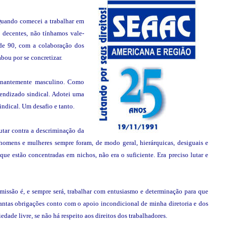
 Quando comecei a trabalhar em
s decentes, não tínhamos vale-
 de 90, com a colaboração dos
ou por se concretizar.
minantemente masculino. Como
rendizado sindical. Adotei uma
indical. Um desafio e tanto.
utar contra a descriminação da
homens e mulheres sempre foram, de modo geral, hierárquicas, desiguais e
ue estão concentradas em nichos, não era o suficiente. Era preciso lutar e
 missão é, e sempre será, trabalhar com entusiasmo e determinação para que
 tantas obrigações conto com o apoio incondicional de minha diretoria e dos
de livre, se não há respeito aos direitos dos trabalhadores.