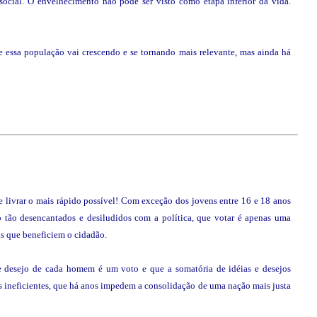
ocial. O envelhecimento não pode ser visto como etapa inferior da vida.
e essa população vai crescendo e se tornando mais relevante, mas ainda há
se livrar o mais rápido possível! Com exceção dos jovens entre 16 e 18 anos
ão tão desencantados e desiludidos com a política, que votar é apenas uma
is que beneficiem o cidadão.
 e desejo de cada homem é um voto e que a somatória de idéias e desejos
 ineficientes, que há anos impedem a consolidação de uma nação mais justa