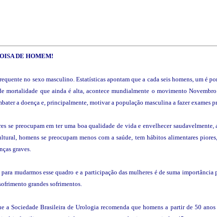
OISA DE HOMEM!
 frequente no sexo masculino. Estatísticas apontam que a cada seis homens, um é po
de mortalidade que ainda é alta, acontece mundialmente o movimento Novembro A
mbater a doença e, principalmente, motivar a população masculina a fazer exames p
eres se preocupam em ter uma boa qualidade de vida e envelhecer saudavelmente, 
ultural, homens se preocupam menos com a saúde, tem hábitos alimentares piore
nças graves.
para mudarmos esse quadro e a participação das mulheres é de suma importância pa
 sofrimento grandes sofrimentos.
e a Sociedade Brasileira de Urologia recomenda que homens a partir de 50 anos pr