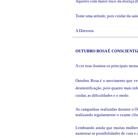
Aqueles com maior risco da doença (his
Tome uma atitude, pois cuidar da sa
A Diretoria
OUTUBRO
ROSA É CONSCIENTI
A cor rosa ilumina os principais mon
Outubro Rosa é o movimento que vem
desmistificação, pois quanto mais inf
cuidar, as dificuldades e o medo.
As campanhas realizadas durante o O
realizando regularmente o exame clí
Lembrando ainda que muitas mulheres
aumentar as possibilidades de cura e 