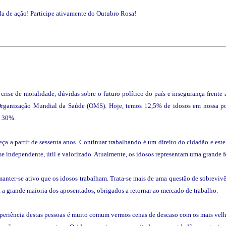
a de ação! Participe ativamente do Outubro Rosa!
rise de moralidade, dúvidas sobre o futuro político do país e insegurança frente a
Organização Mundial da Saúde (OMS). Hoje, temos 12,5% de idosos em nossa 
o 30%.
a a partir de sessenta anos. Continuar trabalhando é um direito do cidadão e est
e-se independente, útil e valorizado. Atualmente, os idosos representam uma grande f
manter-se ativo que os idosos trabalham. Trata-se mais de uma questão de sobrevivê
a grande maioria dos aposentados, obrigados a retornar ao mercado de trabalho.
xperiência destas pessoas é muito comum vermos cenas de descaso com os mais vel