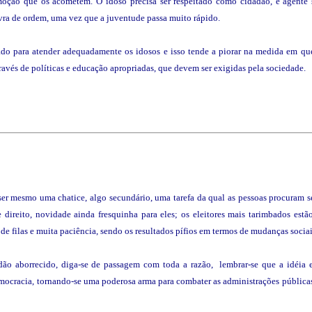
moção que os acometem. O idoso precisa ser respeitado como cidadão, e agente s
avra de ordem, uma vez que a juventude passa muito rápido.
rado para atender adequadamente os idosos e isso tende a piorar na medida em qu
vés de políticas e educação apropriadas, que devem ser exigidas pela sociedade.
e ser mesmo uma chatice, algo secundário, uma tarefa da qual as pessoas procuram 
e direito, novidade ainda fresquinha para eles; os eleitores mais tarimbados est
de filas e muita paciência, sendo os resultados pífios em termos de mudanças socia
dadão aborrecido, diga-se de passagem com toda a razão, lembrar-se que a idéia
ocracia, tornando-se uma poderosa arma para combater as administrações públicas