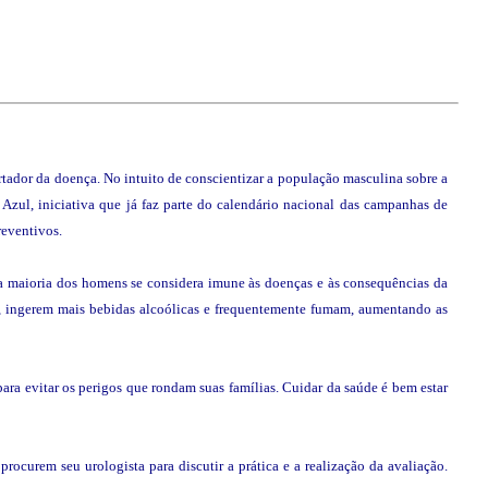
rtador da doença. No intuito de conscientizar a população masculina sobre a
zul, iniciativa que já faz parte do calendário nacional das campanhas de
reventivos.
a maioria dos homens se considera imune às doenças e às consequências da
s, ingerem mais bebidas alcoólicas e frequentemente fumam, aumentando as
ra evitar os perigos que rondam suas famílias. Cuidar da saúde é bem estar
ocurem seu urologista para discutir a prática e a realização da avaliação.