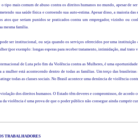
je o tipo mais comum de abuso contra os direitos humanos no mundo, apesar de 
metendo sua saúde física e corroendo sua auto-estima. Apesar disso, a maioria das
s atos que seriam punidos se praticados contra um empregador, vizinho ou co
ma mesma família.
ode ser institucional, ou seja quando os serviços oferecidos por uma instituiçã
ulher (por exemplo: longas esperas para receber tratamento, intimidação, mal trato 
nternacional de Luta pelo fim da Violência contra as Mulheres, é uma oportunidade 
 a mulher está acontecendo dentro de todas as famílias. Um terço das brasileiras 
tinge todas as classes sociais. No Brasil acontece uma denúncia de violência cont
violação dos direitos humanos. O Estado têm deveres e compromissos, de acordo com 
cia da violência é uma prova de que o poder público não consegue ainda cumprir cum
DOS TRABALHADORES