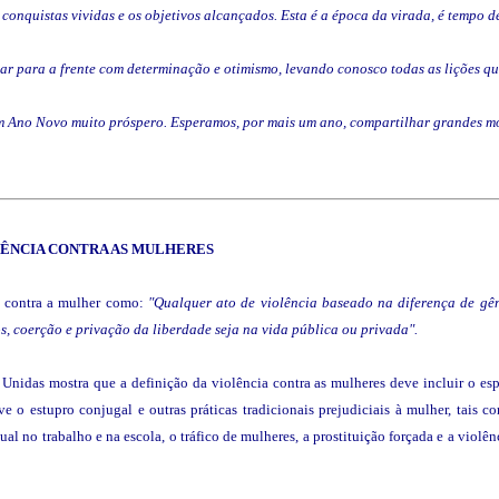
conquistas vividas e os objetivos alcançados. Esta é a época da virada, é tempo 
har para a frente com determinação e otimismo, levando conosco todas as lições q
m Ano Novo muito próspero. Esperamos, por mais um ano, compartilhar grandes m
ÊNCIA
CONTRA AS MULHERES
a contra a mulher como:
"Qualquer ato de violência baseado na diferença de gêne
os, coerção e privação da liberdade seja na vida pública ou privada".
 Unidas mostra que a definição da violência contra as mulheres deve incluir o es
ive o estupro conjugal e outras práticas tradicionais prejudiciais à mulher, ta
ual no trabalho e na escola, o tráfico de mulheres, a prostituição forçada e a viol