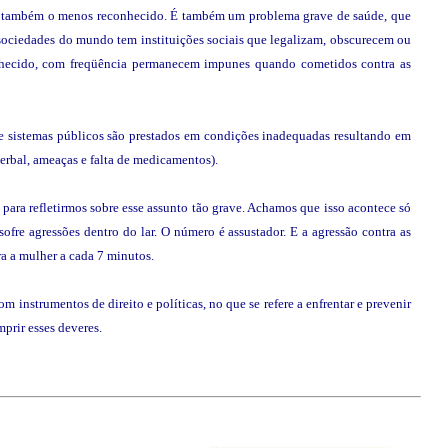
ser também o menos reconhecido. É também um problema grave de saúde, que
 sociedades do mundo tem instituições sociais que legalizam, obscurecem ou
nhecido, com freqüência permanecem impunes quando cometidos contra as
o e sistemas públicos são prestados em condições inadequadas resultando em
verbal, ameaças e falta de medicamentos).
para refletirmos sobre esse assunto tão grave. Achamos que isso acontece só
sofre agressões dentro do lar. O número é assustador. E a agressão contra as
ra a mulher a cada 7 minutos.
instrumentos de direito e políticas, no que se refere a enfrentar e prevenir
prir esses deveres.