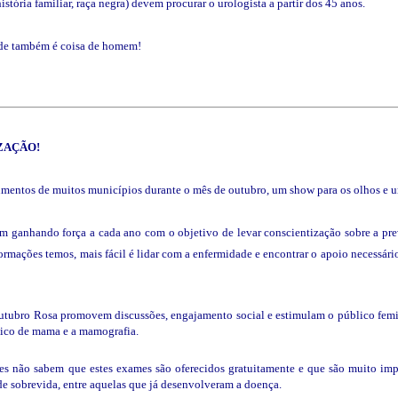
tória familiar, raça negra) devem procurar o urologista a partir dos 45 anos.
úde também é coisa de homem!
ZAÇÃO!
umentos de muitos municípios durante o mês de outubro, um show para os olhos e 
 ganhando força a cada ano com o objetivo de levar conscientização sobre a pr
ormações temos, mais fácil é lidar com a enfermidade e encontrar o apoio necessári
utubro Rosa promovem discussões, engajamento social e estimulam o público femin
nico de mama e a mamografia.
 não sabem que estes exames são oferecidos gratuitamente e que são muito impo
de sobrevida, entre aquelas que já desenvolveram a doença.