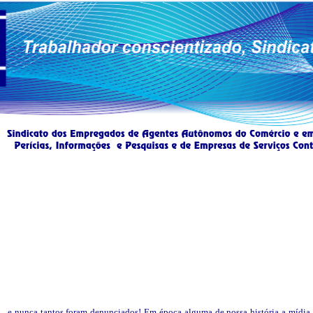
.. e nunca tantos foram denunciados! Em época alguma de nossa história a mídia 