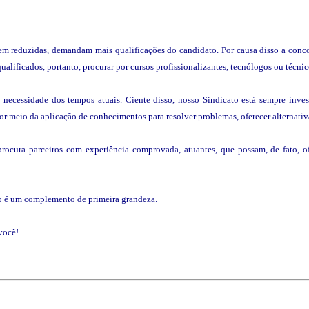
em reduzidas, demandam mais qualificações do candidato. Por causa disso a concor
alificados, portanto, procurar por cursos profissionalizantes, tecnólogos ou técnico
ecessidade dos tempos atuais. Ciente disso, nosso Sindicato está sempre investi
 por meio da aplicação de conhecimentos para resolver problemas, oferecer alternat
ocura parceiros com experiência comprovada, atuantes, que possam, de fato, of
o é um complemento de primeira grandeza.
você!