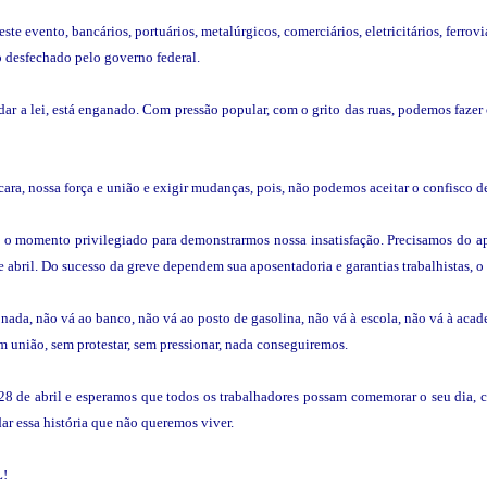
ste evento, bancários, portuários, metalúrgicos, comerciários, eletricitários, ferrov
xo desfechado pelo governo federal.
 a lei, está enganado. Com pressão popular, com o grito das ruas, podemos fazer o 
ara, nossa força e união e exigir mudanças, pois, não podemos aceitar o confisco de
, é o momento privilegiado para demonstrarmos nossa insatisfação. Precisamos do a
de abril. Do sucesso da greve dependem sua aposentadoria e garantias trabalhistas, 
nada, não vá ao banco, não vá ao posto de gasolina, não vá à escola, não vá à acade
em união, sem protestar, sem pressionar, nada conseguiremos.
 28 de abril e esperamos que todos os trabalhadores possam comemorar o seu dia, c
dar essa história que não queremos viver.
!