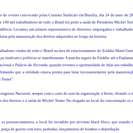
e do evento convocado pelas Centrais Sindicais em Brasília, dia 24 de maio de 2
 100 mil trabalhadores de todo o Brasil foi pedir a saída do Presidente Michel Tem
evidência. Levamos um número representativo de diretores, empregados e trabalhado
lutar pela manutenção dos direitos adquiridos ao longo da história.
alhadores vindos de todo o Brasil na área de estacionamento do Estádio Mané Garr
as sindicais e políticas se manifestaram. A marcha seguiu do Estádio até a Esplana
acional e Palácio da Alvorada, quando tivemos a oportunidade de falar aos trabalh
afirmando que a entidade estava pronta para lutar incessantemente pela manutenç
a Temer”.
ngresso Nacional, sempre com o carro de som da organização à frente, ditando o rit
dos direitos e a saída de Michel Temer. Na chegada ao local da concentração os s
m os pronunciamentos, o local foi invadido por ativistas black blocs, que usand
a praça de guerra com tiros, pedradas, lançamentos de bombas e depredação.