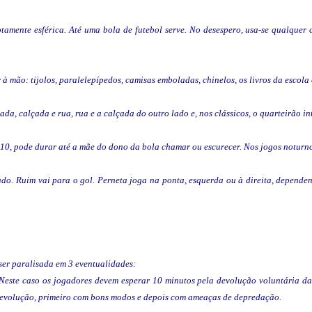
tamente esférica. Até uma bola de futebol serve. No desespero, usa-se qualquer
r à mão: tijolos, paralelepípedos, camisas emboladas, chinelos, os livros da escola
ada, calçada e rua, rua e a calçada do outro lado e, nos clássicos, o quarteirão in
 10, pode durar até a mãe do dono da bola chamar ou escurecer. Nos jogos noturn
ado. Ruim vai para o gol. Perneta joga na ponta, esquerda ou à direita, dependen
 ser paralisada em 3 eventualidades:
 Neste caso os jogadores devem esperar 10 minutos pela devolução voluntária da
a devolução, primeiro com bons modos e depois com ameaças de depredação.