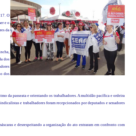
017. O
er e o
res da
incha,
da dos
adores
ão dos
mo da passeata e orientando os trabalhadores. A multidão pacífica e ordeira
indicalistas e trabalhadores foram recepcionados por deputados e senadores
o máscaras e desrespeitando a organização do ato entraram em confronto com