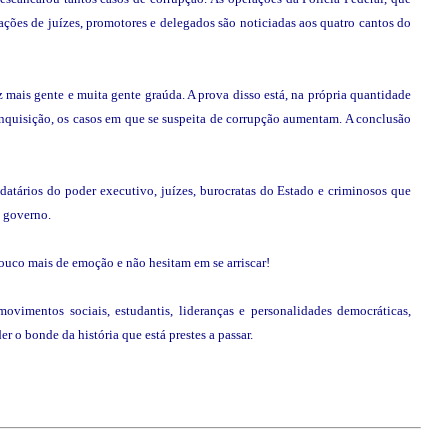
ções de juízes, promotores e delegados são noticiadas aos quatro cantos do
z mais gente e muita gente graúda. A prova disso está, na própria quantidade
inquisição, os casos em que se suspeita de corrupção aumentam. A conclusão
atários do poder executivo, juízes, burocratas do Estado e criminosos que
o governo.
pouco mais de emoção e não hesitam em se arriscar!
ovimentos sociais, estudantis, lideranças e personalidades democráticas,
r o bonde da história que está prestes a passar.