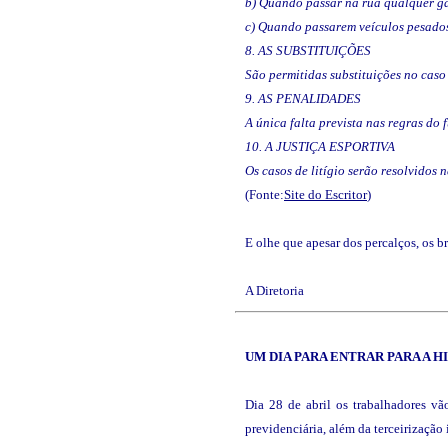
b) Quando passar na rua qualquer ga
c) Quando passarem veículos pesados.
8. AS SUBSTITUIÇÕES
São permitidas substituições no caso
9. AS PENALIDADES
A única falta prevista nas regras do 
10. A JUSTIÇA ESPORTIVA
Os casos de litígio serão resolvidos 
(
Fonte:
Site do Escrito
r
)
E olhe que apesar dos percalços, os b
A Diretoria
UM DIA PARA ENTRAR PARA A
H
Dia 28 de abril os trabalhadores vã
previdenciária, além da terceirização