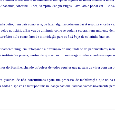
aconda, Albatroz, Lince, Vampiro, Sanguessugas, Lava Jato e por aí vai — e as a
ia peito, num país como este, de fazer alguma coisa errada? A resposta é: cada ve
pelos noticiários. Em vez de diminuir, como se poderia esperar num ambiente de 
 ter efeito nulo como fator de intimidação para os
bad boys
de colarinho branco.
raticamente ninguém, reforçando a presunção de impunidade de parlamentares, mand
 instituições penais, mostrando que são muito mais organizados e poderosos que 
rilhos do Brasil, enchendo os bolsos de todos aqueles que gostam de viver com um 
ões graúdas. Se não construirmos agora um processo de mobilização que reúna m
cos, todos dispostos a lutar por uma mudança nacional radical, vamos novamente perde