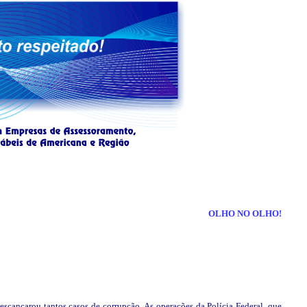
OLHO NO OLHO!
escancarou tantos casos de corrupção. As operações da Polícia Federal, que