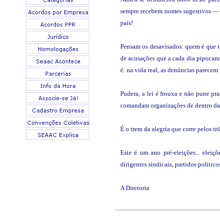
sempre recebem nomes sugestivos — An
país!
Pensam os desavisados: quem é que ter
de acusações que a cada dia pipocam 
é: na vida real, as denúncias parecem
Pudera, a lei é frouxa e não pune p
comandam organizações de dentro das
É o trem da alegria que corre pelos t
Este é um ano pré-eleições... eleiç
dirigentes sindicais, partidos políti
A Diretoria