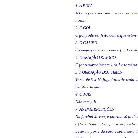
1. A BOLA
A bola pode ser qualquer coisa remo
menor.
2. O GOL
O gol pode ser feito com o que estive
3. O CAMPO
O campo pode ser só até o fio da calç
4. DURAÇÃO DO JOGO
O jogo normalmente vira 5 e termina
5. FORMAÇÃO DOS TIMES
Varia de 3 a 70 jogadores de cada l
Gordo é beque.
6. O JUIZ
Não tem juiz.
7. AS INTERRUPÇÕES
No futebol de rua, a partida só pode
a) Se a bola entrar por uma janela.
bater na porta da casa e solicitar 