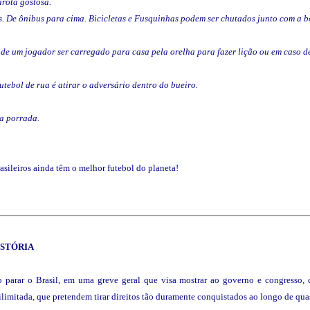
rota gostosa.
 De ônibus para cima. Bicicletas e Fusquinhas podem ser chutados junto com a bola
 de um jogador ser carregado para casa pela orelha para fazer lição ou em caso d
futebol de rua é atirar o adversário dentro do bueiro.
na porrada.
rasileiros ainda têm o melhor futebol do planeta!
ISTÓRIA
o parar o Brasil, em uma greve geral que visa mostrar ao governo e congresso, q
 ilimitada, que pretendem tirar direitos tão duramente conquistados ao longo de qua