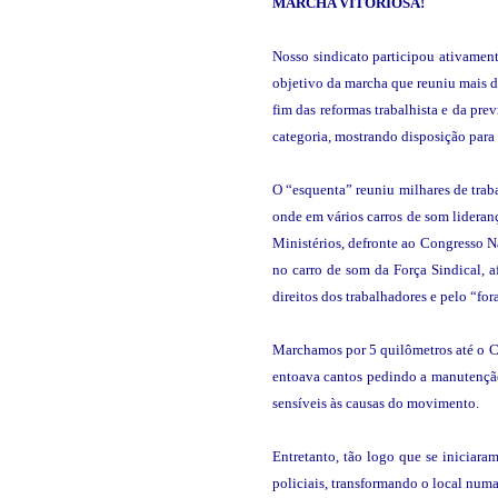
MARCHA
VITORIOSA
!
Nosso sindicato participou ativament
objetivo da marcha que reuniu mais de
fim das reformas trabalhista e da pr
categoria, mostrando disposição para 
O “esquenta” reuniu milhares de trab
onde em vários carros de som lideranç
Ministérios, defronte ao Congresso N
no carro de som da Força Sindical, 
direitos dos trabalhadores e pelo “for
Marchamos por 5 quilômetros até o Co
entoava cantos pedindo a manutenção 
sensíveis às causas do movimento.
Entretanto, tão logo que se iniciara
policiais, transformando o local num